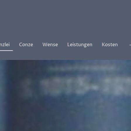
nzlei
Conze
Wense
Leistungen
Kosten